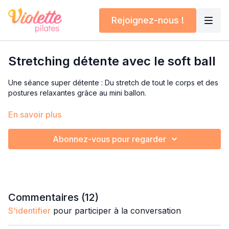
Rejoignez-nous !
Stretching détente avec le soft ball
Une séance super détente : Du stretch de tout le corps et des
postures relaxantes grâce au mini ballon.
Je propose différentes options pour que chacun y trouve son
En savoir plus
compte, de la version la plus cool à la plus intense dans
l'étirement. Parfait à faire en fin de journée : On est détendu,
Abonnez-vous pour regarder
déstressé et les tensions disparaissent.
Commentaires (
12
)
S'identifier
pour participer à la conversation