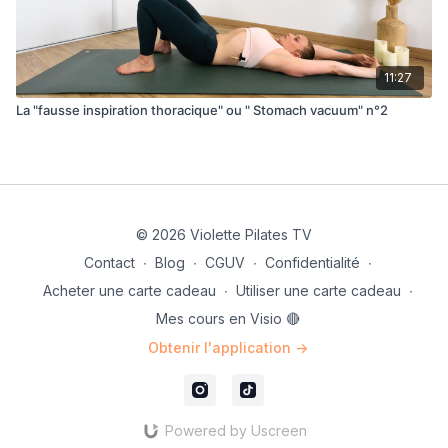
11:27
La "fausse inspiration thoracique" ou " Stomach vacuum" n°2
© 2026 Violette Pilates TV
Contact
∙
Blog
∙
CGUV
∙
Confidentialité
∙
Acheter une carte cadeau
∙
Utiliser une carte cadeau
∙
Mes cours en Visio 🔴
Obtenir l'application ->
Powered by Uscreen