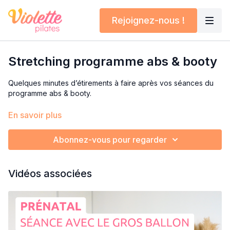
Rejoignez-nous !
Stretching programme abs & booty
Quelques minutes d’étirements à faire après vos séances du
programme abs & booty.
Un stretch pour les fessiers et un pour la sangle abdominale.
En savoir plus
Si vous souhaitez une séance plus longue et plus complète, je
Abonnez-vous pour regarder
vous recommande les vidéos “stretching du bas du corps” et
“4 postures pour détendre le bassin et les hanches”
Vidéos associées