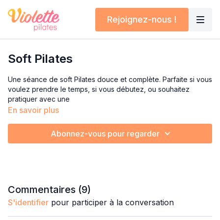
Rejoignez-nous !
Soft Pilates
Une séance de soft Pilates douce et complète. Parfaite si vous
voulez prendre le temps, si vous débutez, ou souhaitez
pratiquer avec une
En savoir plus
intensité très modérée. On travaille tout le corps, r
espiration
et
mobilité sont au rendez-vous.
Abonnez-vous pour regarder
Idéal si vous avez des petites douleurs et pour les jeunes
mamans pour une reprise en douceur après bébé.
Commentaires (
9
)
S'identifier
pour participer à la conversation