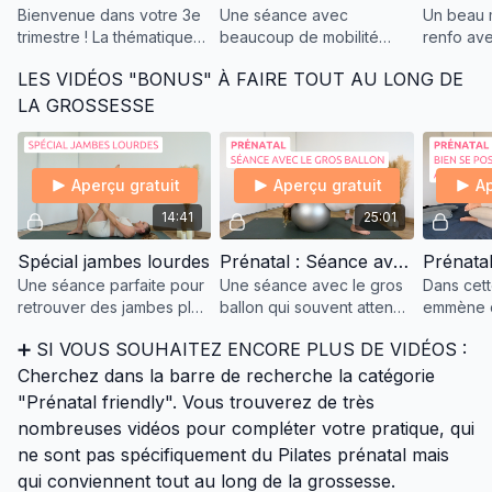
Bienvenue dans votre 3e
Une séance avec
Un beau 
trimestre ! La thématique
beaucoup de mobilité
renfo ave
de ce mois-ci sera de
pour doucement
haltères 
LES VIDÉOS "BONUS" À FAIRE TOUT AU LONG DE
conserver du tonus et
commencer à préparer le
abordant l
surtout faire de la place
plancher pelvien et le
stretchin
LA GROSSESSE
dans votre corps.
bassin, un super stretch
des cuisses
Aperçu gratuit
Aperçu gratuit
Ap
14:41
25:01
Spécial jambes lourdes
Prénatal : Séance avec le gros ballon
Une séance parfaite pour
Une séance avec le gros
Dans cett
retrouver des jambes plus
ballon qui souvent attend
emmène d
légères
dans un coin de votre
pièces p
➕ SI VOUS SOUHAITEZ ENCORE PLUS DE VIDÉOS :
salon avec plein d'idées
des idées
d'exercices à faire tout au
pour bien
Cherchez dans la barre de recherche la catégorie
long de votre g
au quotid
"Prénatal friendly". Vous trouverez de très
nombreuses vidéos pour compléter votre pratique, qui
ne sont pas spécifiquement du Pilates prénatal mais
qui conviennent tout au long de la grossesse.