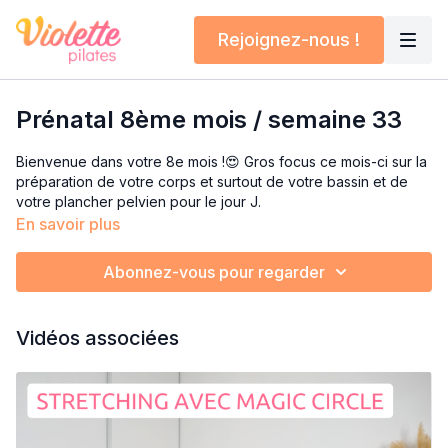
Rejoignez-nous !
Prénatal 8ème mois / semaine 33
Bienvenue dans votre 8e mois !😍 Gros focus ce mois-ci sur la
préparation de votre corps et surtout de votre bassin et de
votre plancher pelvien pour le jour J.
En savoir plus
Un début de séance un peu théorique pour vous expliquer la
biomécanique et la physiologie du bassin afin que vous soyez
Abonnez-vous pour regarder
bien consciente de son fonctionnement, capital pour nourrir
votre confiance en votre corps et avoir plein de clefs pour le
jour J.
Vidéos associées
Un peu de renfo, de mobilité et un stretch qui peut beaucoup
aider pour la constipation (ainsi que mes conseils à ce sujet),
super utile aussi pour libérer les douleurs costales.
Matériel : Coussin de grossesse (ou oreiller) + élastique