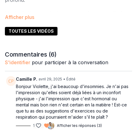
profond.
Matériel : Un coussin de grossesse (ou un oreiller) +
soft ball
TOUTES LES VIDÉOS
⚠️ A partir de la semaine prochaine, nous utiliserons la
bande élastique.
Commentaires (
6
)
Si vous n'êtes pas équipée, c'est le moment d'en
acheter un ! 😉
S'identifier
pour participer à la conversation
Je vous remets le lien
ici
Camille P.
avril 29, 2025
• Édité
Bonjour Violette, j'ai beaucoup d'insomnies. Je n'ai pas
l'impression qu'elles soient déjà liées à un inconfort
physique - j'ai l'impression que c'est hormonal ou
mental mais bon rien n'est certain en la matière ! Est-ce
que tu as des suggestions d'exercices ou de
respiration qui pourraient m'aider s'il te plaît ?
1
Afficher les réponses (3)