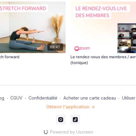
09:41
tch forward
Le rendez-vous des membres / avr
(tonique)
og
∙
CGUV
∙
Confidentialité
∙
Acheter une carte cadeau
∙
Utilis
Obtenir l'application ->
Powered by Uscreen