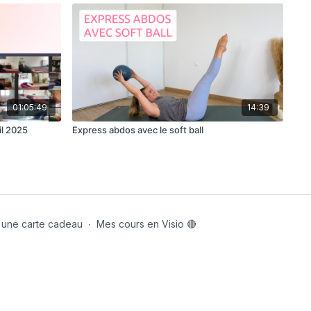
01:05:49
14:39
il 2025
Express abdos avec le soft ball
er une carte cadeau
∙
Mes cours en Visio 🔴