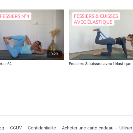
10:29
ers n°4
Fessiers & cuisses avec l'élastique
og
∙
CGUV
∙
Confidentialité
∙
Acheter une carte cadeau
∙
Utilis