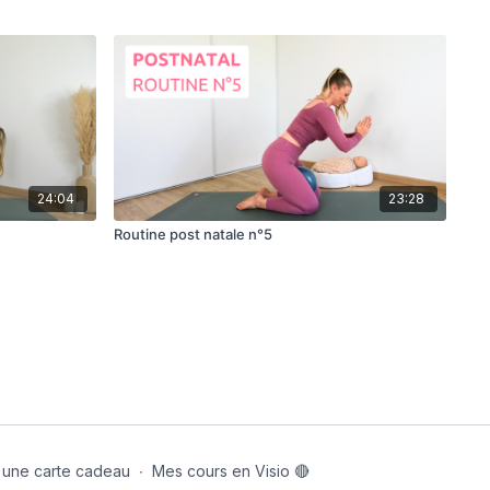
24:04
23:28
Routine post natale n°5
er une carte cadeau
∙
Mes cours en Visio 🔴