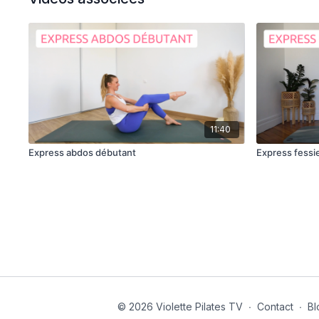
11:40
Express abdos débutant
Express fessi
© 2026 Violette Pilates TV
∙
Contact
∙
Bl