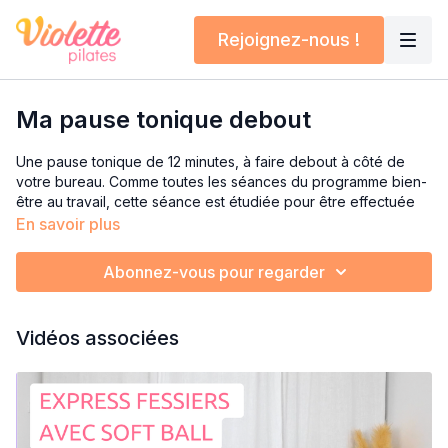
Rejoignez-nous !
Ma pause tonique debout
Une pause tonique de 12 minutes, à faire debout à côté de
votre bureau. Comme toutes les séances du programme bien-
être au travail, cette séance est étudiée pour être effectuée
en tenue de ville.
En savoir plus
Du renforcement musculaire pour vous tonifier de manière
Abonnez-vous pour regarder
facile, au quotidien :
On tonifie les cuisses, les fesses, les bras, la sangle
Vidéos associées
abdominale, tout en portant une grande attention à la posture