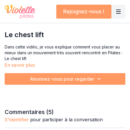
Rejoignez-nous !
Le chest lift
Dans cette vidéo, je vous explique comment vous placer au
mieux dans un mouvement très souvent rencontré en Pilates :
Le chest lift
En savoir plus
Pour un travail abdominal de qualité, respectueux de votre
périnée, de votre dos et votre nuque. Et surtout en évitant les
Abonnez-vous pour regarder
hyper pressions abdominales: un travail plus efficace, plus
intense, et sécuritaire.
Commentaires (
5
)
S'identifier
pour participer à la conversation