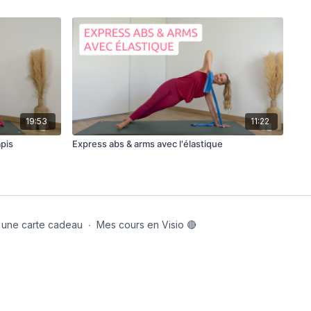
19:53
11:22
apis
Express abs & arms avec l'élastique
er une carte cadeau
∙
Mes cours en Visio 🔴