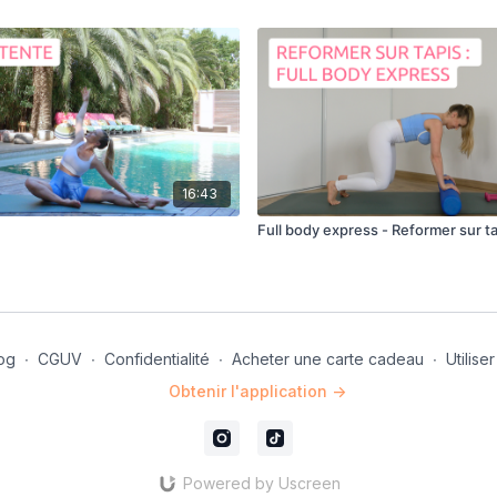
16:43
Full body express - Reformer sur t
og
∙
CGUV
∙
Confidentialité
∙
Acheter une carte cadeau
∙
Utilis
Obtenir l'application ->
Powered by Uscreen