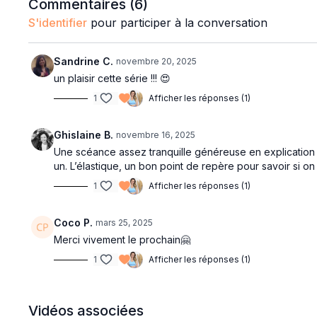
Commentaires (
6
)
S'identifier
pour participer à la conversation
Sandrine C.
novembre 20, 2025
un plaisir cette série !!! 😍
1
Afficher les réponses (1)
Ghislaine B.
novembre 16, 2025
Une scéance assez tranquille généreuse en explication
un. L’élastique, un bon point de repère pour savoir si o
1
Afficher les réponses (1)
Coco P.
mars 25, 2025
Merci vivement le prochain🤗
1
Afficher les réponses (1)
Vidéos associées