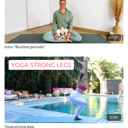
07:17
Intro "Routine périnée"
12:59
Yoga strong legs