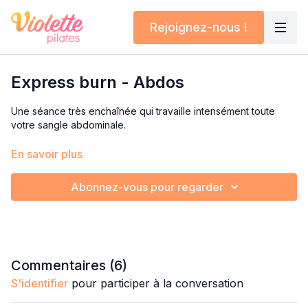
Rejoignez-nous !
Express burn - Abdos
Une séance très enchaînée qui travaille intensément toute
votre sangle abdominale.
Si vous débutez le Pilates ou que les principes de placement
En savoir plus
ne sont pas totalement évidents pour vous, n’hésitez pas à
aller jeter un oeil aux vidéos “focus” sur le
chest lift
et sur le
Abonnez-vous pour regarder
bassin neutre
.
Cela vous aidera à avoir une meilleure technique et donc à
travailler beaucoup plus intensément/profondément.
Commentaires (
6
)
S'identifier
pour participer à la conversation