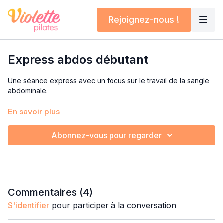
Rejoignez-nous !
Express abdos débutant
Une séance express avec un focus sur le travail de la sangle
abdominale.
Parfaitement adaptée pour les débutants mais convient à tous
En savoir plus
les niveaux !
Abonnez-vous pour regarder
Commentaires (
4
)
S'identifier
pour participer à la conversation