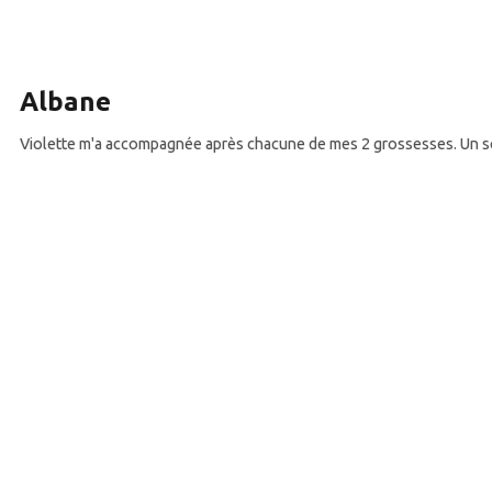
ane
 m'a accompagnée après chacune de mes 2 grossesses. Un soutien extrao