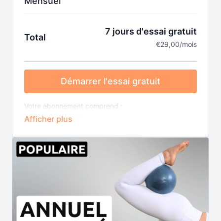
Mensuel
7 jours d'essai gratuit
Total
€29,00/mois
Démarrer l'essai gratuit
Votre abonnement comprend :
7 jours d'essai gratuit.
Accès illimité à l'ensemble du catalogue vidéo (+
de 400 séances) et à tous les programmes.
Nouvelles vidéos et programmes publiés
régulièrement.
Rendez-vous ponctuels proposés sur zoom pour
cours live et échange avec les autres membres.
Résiliable à tout moment, renouvellement
automatique.